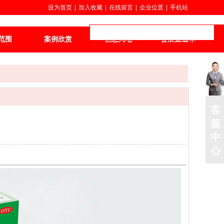
设为首页
|
加入收藏
|
在线留言
|
企业位置
|
手机站
范围
案例欣赏
创意天地
会展直通车
客
服
中
心