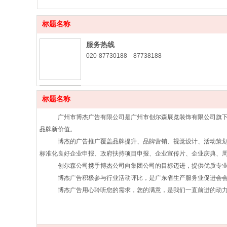
标题名称
服务热线
020-87730188 87738188
客服QQ
标题名称
798626176
广州市博杰广告有限公司是广州市创尔森展览装饰有限公司旗下
品牌新价值。
服务资讯项目合作
博杰的广告推广覆盖品牌提升、品牌营销、视觉设计、活动策划
adwalk@163.com
标准化良好企业申报、政府扶持项目申报、企业宣传片、企业庆典、
创尔森公司携手博杰公司向集团公司的目标迈进，提供优质专业
博杰广告积极参与行业活动评比，是广东省生产服务业促进会会
博杰广告用心聆听您的需求，您的满意，是我们一直前进的动力