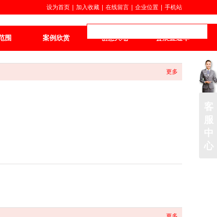
设为首页
|
加入收藏
|
在线留言
|
企业位置
|
手机站
范围
案例欣赏
创意天地
会展直通车
更多
客
服
中
心
更多